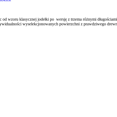
c od wzoru klasycznej jodełki po wersję z trzema różnymi długościam
 indywidualności wyselekcjonowanych powierzchni z prawdziwego drewn