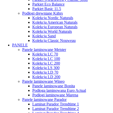
Parkiet Eco Balance
Parkiet Basic 11.5
Podłogi drewniane Kährs
Kolekcja Nordic Naturals
Kolekcja American Naturals
Kolekcja European Naturals
Kolekcja World Naturals
Kolekcja Sand
Kolekcja Classic Nouweau
PANELE
Panele laminowane Meister
Kolekcja LC 70
Kolekcja LC 100
Kolekcja LC 200
Kolekcja LS 300
Kolekcja LD 70
Kolekcja LD 200
Panele laminowane Wineo
Panele laminowane Bonita
Podłoga laminowana Euro Actual
Podłogi laminowane Marena
Panele laminowane Parador
Laminat Parador Trendtime 1
Laminat Parador Trendtime 2