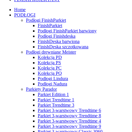
Home
PODŁOGI
Podłogi FinishParkiet
FinishParkiet
Podłogi FinishParkiet barwiony
Podłogi Finishdeska
FinishDeska barwiona
FinishDeska szczotkowana
Podłogi drewniane Meister
Kolekcja PD
Kolekcja PS
Kolekcja PC
Kolekcja PQ
Podłogi Lindura
Podłogi Nadura
Parkiety Parador
Parkiet Edition 1
Parkiet Trendtime 1
Parkiet Trendtime 3
Parkiet 3-warstwowy Trendtime 6
Parkiet 3-warstwowy Trendtime 8
Parkiet 3-warstwowy Trendtime 4
Parkiet 3-warstwowy Trendtime 9
Parkiet 3-warstwowy Classic 3060