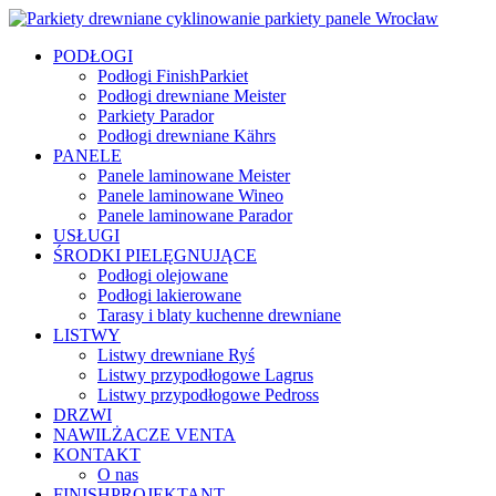
PODŁOGI
Podłogi FinishParkiet
Podłogi drewniane Meister
Parkiety Parador
Podłogi drewniane Kährs
PANELE
Panele laminowane Meister
Panele laminowane Wineo
Panele laminowane Parador
USŁUGI
ŚRODKI PIELĘGNUJĄCE
Podłogi olejowane
Podłogi lakierowane
Tarasy i blaty kuchenne drewniane
LISTWY
Listwy drewniane Ryś
Listwy przypodłogowe Lagrus
Listwy przypodłogowe Pedross
DRZWI
NAWILŻACZE VENTA
KONTAKT
O nas
FINISHPROJEKTANT