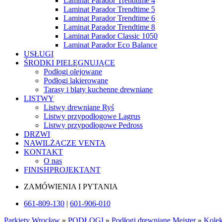
Laminat Parador Trendtime 4
Laminat Parador Trendtime 5
Laminat Parador Trendtime 6
Laminat Parador Trendtime 8
Laminat Parador Classic 1050
Laminat Parador Eco Balance
USŁUGI
ŚRODKI PIELĘGNUJĄCE
Podłogi olejowane
Podłogi lakierowane
Tarasy i blaty kuchenne drewniane
LISTWY
Listwy drewniane Ryś
Listwy przypodłogowe Lagrus
Listwy przypodłogowe Pedross
DRZWI
NAWILŻACZE VENTA
KONTAKT
O nas
FINISHPROJEKTANT
ZAMÓWIENIA I PYTANIA
661-809-130
|
601-906-010
Parkiety Wrocław
»
PODŁOGI
»
Podłogi drewniane Meister
»
Kolek