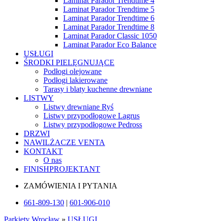
Laminat Parador Trendtime 4
Laminat Parador Trendtime 5
Laminat Parador Trendtime 6
Laminat Parador Trendtime 8
Laminat Parador Classic 1050
Laminat Parador Eco Balance
USŁUGI
ŚRODKI PIELĘGNUJĄCE
Podłogi olejowane
Podłogi lakierowane
Tarasy i blaty kuchenne drewniane
LISTWY
Listwy drewniane Ryś
Listwy przypodłogowe Lagrus
Listwy przypodłogowe Pedross
DRZWI
NAWILŻACZE VENTA
KONTAKT
O nas
FINISHPROJEKTANT
ZAMÓWIENIA I PYTANIA
661-809-130
|
601-906-010
Parkiety Wrocław
»
USŁUGI