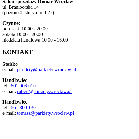
Salon sprzedaży Domar Wrocław
ul. Braniborska 14
(poziom 0, stoisko nr 022)
Czynne:
pon. - pt. 10.00 - 20.00
sobota 10.00 - 20.00
niedziela handlowa 10.00 - 16.00
KONTAKT
Stoisko
e-mail:
parkiety@parkiety.wroclaw.pl
Handlowiec
tel.:
601 906 010
e-mail:
robert@parkiety.wroclaw.pl
Handlowiec
tel.:
661 809 130
e-mail:
tomasz@parkiety.wroclaw.pl