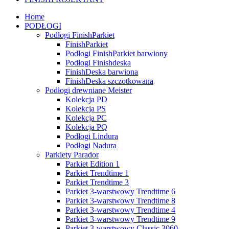
Home
PODŁOGI
Podłogi FinishParkiet
FinishParkiet
Podłogi FinishParkiet barwiony
Podłogi Finishdeska
FinishDeska barwiona
FinishDeska szczotkowana
Podłogi drewniane Meister
Kolekcja PD
Kolekcja PS
Kolekcja PC
Kolekcja PQ
Podłogi Lindura
Podłogi Nadura
Parkiety Parador
Parkiet Edition 1
Parkiet Trendtime 1
Parkiet Trendtime 3
Parkiet 3-warstwowy Trendtime 6
Parkiet 3-warstwowy Trendtime 8
Parkiet 3-warstwowy Trendtime 4
Parkiet 3-warstwowy Trendtime 9
Parkiet 3-warstwowy Classic 3060