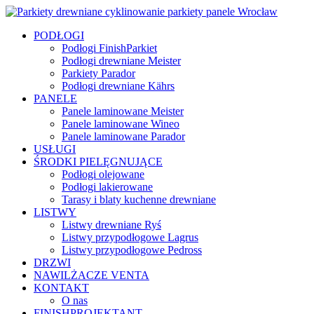
PODŁOGI
Podłogi FinishParkiet
Podłogi drewniane Meister
Parkiety Parador
Podłogi drewniane Kährs
PANELE
Panele laminowane Meister
Panele laminowane Wineo
Panele laminowane Parador
USŁUGI
ŚRODKI PIELĘGNUJĄCE
Podłogi olejowane
Podłogi lakierowane
Tarasy i blaty kuchenne drewniane
LISTWY
Listwy drewniane Ryś
Listwy przypodłogowe Lagrus
Listwy przypodłogowe Pedross
DRZWI
NAWILŻACZE VENTA
KONTAKT
O nas
FINISHPROJEKTANT