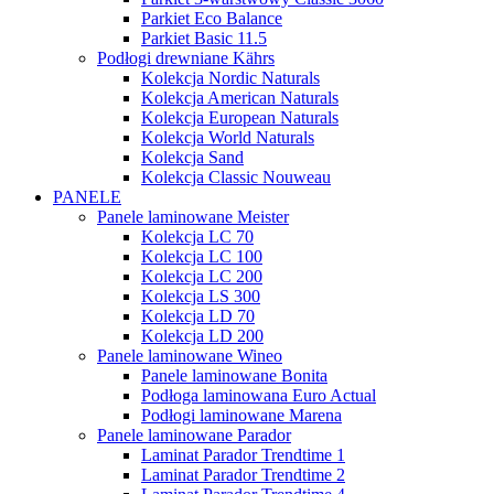
Parkiet Eco Balance
Parkiet Basic 11.5
Podłogi drewniane Kährs
Kolekcja Nordic Naturals
Kolekcja American Naturals
Kolekcja European Naturals
Kolekcja World Naturals
Kolekcja Sand
Kolekcja Classic Nouweau
PANELE
Panele laminowane Meister
Kolekcja LC 70
Kolekcja LC 100
Kolekcja LC 200
Kolekcja LS 300
Kolekcja LD 70
Kolekcja LD 200
Panele laminowane Wineo
Panele laminowane Bonita
Podłoga laminowana Euro Actual
Podłogi laminowane Marena
Panele laminowane Parador
Laminat Parador Trendtime 1
Laminat Parador Trendtime 2