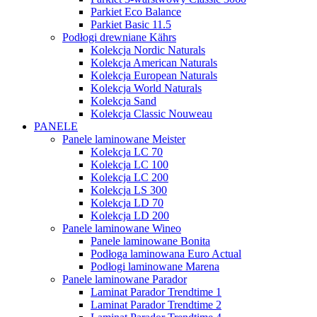
Parkiet Eco Balance
Parkiet Basic 11.5
Podłogi drewniane Kährs
Kolekcja Nordic Naturals
Kolekcja American Naturals
Kolekcja European Naturals
Kolekcja World Naturals
Kolekcja Sand
Kolekcja Classic Nouweau
PANELE
Panele laminowane Meister
Kolekcja LC 70
Kolekcja LC 100
Kolekcja LC 200
Kolekcja LS 300
Kolekcja LD 70
Kolekcja LD 200
Panele laminowane Wineo
Panele laminowane Bonita
Podłoga laminowana Euro Actual
Podłogi laminowane Marena
Panele laminowane Parador
Laminat Parador Trendtime 1
Laminat Parador Trendtime 2