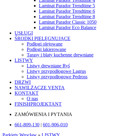
Laminat Parador Trendtime 4
Laminat Parador Trendtime 5
Laminat Parador Trendtime 6
Laminat Parador Trendtime 8
Laminat Parador Classic 1050
Laminat Parador Eco Balance
USŁUGI
ŚRODKI PIELĘGNUJĄCE
Podłogi olejowane
Podłogi lakierowane
Tarasy i blaty kuchenne drewniane
LISTWY
Listwy drewniane Ryś
Listwy przypodłogowe Lagrus
Listwy przypodłogowe Pedross
DRZWI
NAWILŻACZE VENTA
KONTAKT
O nas
FINISHPROJEKTANT
ZAMÓWIENIA I PYTANIA
661-809-130
|
601-906-010
Parkiety Wrocław
»
LISTWY