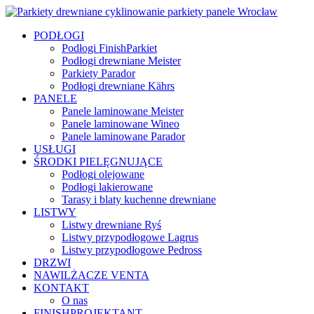
PODŁOGI
Podłogi FinishParkiet
Podłogi drewniane Meister
Parkiety Parador
Podłogi drewniane Kährs
PANELE
Panele laminowane Meister
Panele laminowane Wineo
Panele laminowane Parador
USŁUGI
ŚRODKI PIELĘGNUJĄCE
Podłogi olejowane
Podłogi lakierowane
Tarasy i blaty kuchenne drewniane
LISTWY
Listwy drewniane Ryś
Listwy przypodłogowe Lagrus
Listwy przypodłogowe Pedross
DRZWI
NAWILŻACZE VENTA
KONTAKT
O nas
FINISHPROJEKTANT