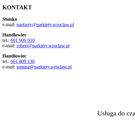
KONTAKT
Stoisko
e-mail:
parkiety@parkiety.wroclaw.pl
Handlowiec
tel.:
601 906 010
e-mail:
robert@parkiety.wroclaw.pl
Handlowiec
tel.:
661 809 130
e-mail:
tomasz@parkiety.wroclaw.pl