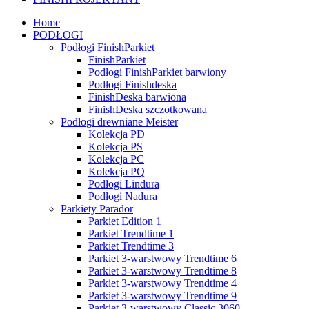
Home
PODŁOGI
Podłogi FinishParkiet
FinishParkiet
Podłogi FinishParkiet barwiony
Podłogi Finishdeska
FinishDeska barwiona
FinishDeska szczotkowana
Podłogi drewniane Meister
Kolekcja PD
Kolekcja PS
Kolekcja PC
Kolekcja PQ
Podłogi Lindura
Podłogi Nadura
Parkiety Parador
Parkiet Edition 1
Parkiet Trendtime 1
Parkiet Trendtime 3
Parkiet 3-warstwowy Trendtime 6
Parkiet 3-warstwowy Trendtime 8
Parkiet 3-warstwowy Trendtime 4
Parkiet 3-warstwowy Trendtime 9
Parkiet 3-warstwowy Classic 3060