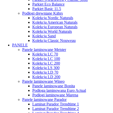
Parkiet Eco Balance
Parkiet Basic 11.5
Podłogi drewniane Kährs
Kolekcja Nordic Naturals
Kolekcja American Naturals
Kolekcja European Naturals
Kolekcja World Naturals
Kolekcja Sand
Kolekcja Classic Nouweau
PANELE
Panele laminowane Meister
Kolekcja LC 70
Kolekcja LC 100
Kolekcja LC 200
Kolekcja LS 300
Kolekcja LD 70
Kolekcja LD 200
Panele laminowane Wineo
Panele laminowane Bonita
Podłoga laminowana Euro Actual
Podłogi laminowane Marena
Panele laminowane Parador
Laminat Parador Trendtime 1
Laminat Parador Trendtime 2