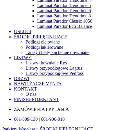
Laminat Parador Trendtime 4
Laminat Parador Trendtime 5
Laminat Parador Trendtime 6
Laminat Parador Trendtime 8
Laminat Parador Classic 1050
Laminat Parador Eco Balance
USŁUGI
ŚRODKI PIELĘGNUJĄCE
Podłogi olejowane
Podłogi lakierowane
Tarasy i blaty kuchenne drewniane
LISTWY
Listwy drewniane Ryś
Listwy przypodłogowe Lagrus
Listwy przypodłogowe Pedross
DRZWI
NAWILŻACZE VENTA
KONTAKT
O nas
FINISHPROJEKTANT
ZAMÓWIENIA I PYTANIA
661-809-130
|
601-906-010
Parkiety Wrocław
»
ŚRODKI PIELĘGNUJĄCE