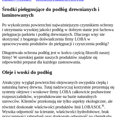
Środki pielęgnujące do podłóg drewnianych i
laminowanych
Po wykończeniu powierzchni najważniejszym czynnikiem ochrony
i utrzymania wysokiej jakości podłóg w dobrym stanie jest fachowa
pielęgnacja parkietu i podłóg drewnianych. Dlaczego więc nie
skorzystać z bogatego doświadczenia firmy LOBA w
opracowywaniu produktów do pielęgnacji i czyszczenia podłóg?
Długotrwała ochrona podłóg jest w końcu częścią filozofii naszej
firmy! W szerokiej gamie naszych produktów znajdzie się
odpowiedni preparat dla każdego zastosowania.
Oleje i woski do podłóg
Atrakcyjny wygląd powierzchni olejowanych uwypukla ciepłą i
naturalną barwę drewna. Tutaj nadzwyczaj korzystnie prezentują się
systemy olejowe i woskowe firmy LOBA całkowicie pozbawione
rozpuszczalników, wyprodukowane na bazie naturalnych
surowców. Klientów przekonują nie tylko aspekty ekologiczne, ale
®
również doskonałe właściwości produktów linii LOBASOL
.
Wysoka odporność na ścieranie, właściwości hydrofobowe, brak
przyczepności zabrudzeń oraz doskonała odporność na chemikalia