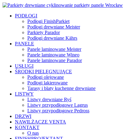
PODŁOGI
Podłogi FinishParkiet
Podłogi drewniane Meister
Parkiety Parador
Podłogi drewniane Kährs
PANELE
Panele laminowane Meister
Panele laminowane Wineo
Panele laminowane Parador
USŁUGI
ŚRODKI PIELĘGNUJĄCE
Podłogi olejowane
Podłogi lakierowane
Tarasy i blaty kuchenne drewniane
LISTWY
Listwy drewniane Ryś
Listwy przypodłogowe Lagrus
Listwy przypodłogowe Pedross
DRZWI
NAWILŻACZE VENTA
KONTAKT
O nas
FINISHPROJEKTANT